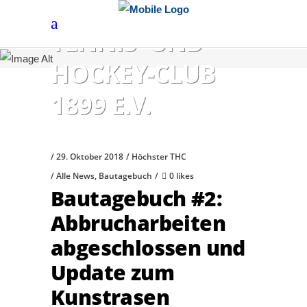
HÖCHSTER
TENNIS- UND
HOCKEY-CLUB
1899 E.V.
29. Oktober 2018
Höchster THC
Alle News
,
Bautagebuch
0 likes
Bautagebuch #2:
Abbrucharbeiten
abgeschlossen und
Update zum
Kunstrasen