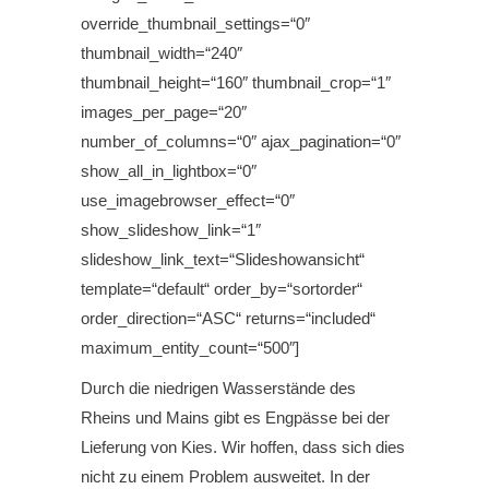
override_thumbnail_settings=“0″
thumbnail_width=“240″
thumbnail_height=“160″ thumbnail_crop=“1″
images_per_page=“20″
number_of_columns=“0″ ajax_pagination=“0″
show_all_in_lightbox=“0″
use_imagebrowser_effect=“0″
show_slideshow_link=“1″
slideshow_link_text=“Slideshowansicht“
template=“default“ order_by=“sortorder“
order_direction=“ASC“ returns=“included“
maximum_entity_count=“500″]
Durch die niedrigen Wasserstände des
Rheins und Mains gibt es Engpässe bei der
Lieferung von Kies. Wir hoffen, dass sich dies
nicht zu einem Problem ausweitet. In der