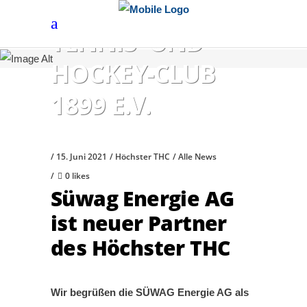
HÖCHSTER
TENNIS- UND
HOCKEY-CLUB
1899 E.V.
15. Juni 2021
Höchster THC
Alle News
0 likes
Süwag Energie AG
ist neuer Partner
des Höchster THC
Wir begrüßen die SÜWAG Energie AG als