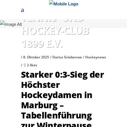
HÖCHSTER
TENNIS- UND
HOCKEY-CLUB
1899 E.V.
8. Oktober 2025
Darius Griebenow
Hockeynews
2 likes
Starker 0:3-Sieg der
Höchster
Hockeydamen in
Marburg –
Tabellenführung
zur Winterpause