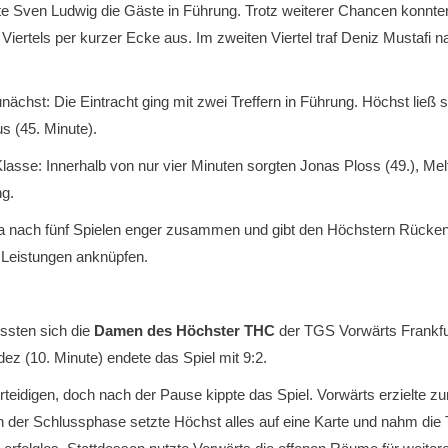
chte Sven Ludwig die Gäste in Führung. Trotz weiterer Chancen konnt
n Viertels per kurzer Ecke aus. Im zweiten Viertel traf Deniz Mustafi
ächst: Die Eintracht ging mit zwei Treffern in Führung. Höchst ließ s
s (45. Minute).
lasse: Innerhalb von nur vier Minuten sorgten Jonas Ploss (49.), Melf
ng.
iga nach fünf Spielen enger zusammen und gibt den Höchstern Rücken
 Leistungen anknüpfen.
ssten sich die
Damen des Höchster THC
der TGS Vorwärts Frankfur
z (10. Minute) endete das Spiel mit 9:2.
rteidigen, doch nach der Pause kippte das Spiel. Vorwärts erzielte 
 der Schlussphase setzte Höchst alles auf eine Karte und nahm die T