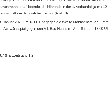
folglos. Stattdessen nutzte Vorwärts die offenen Räume für weitere T
amenmannschaft beendet die Hinrunde in der 1. Verbandsliga mit 12 
 Mannschaft des Rüsselsheimer RK (Platz 3).
. Januar 2025 um 18:00 Uhr gegen die zweite Mannschaft von Eintra
nem Auswärtsspiel gegen den VfL Bad Nauheim. Anpfiff ist um 17:00 
:7 (Halbzeitstand 1:2)