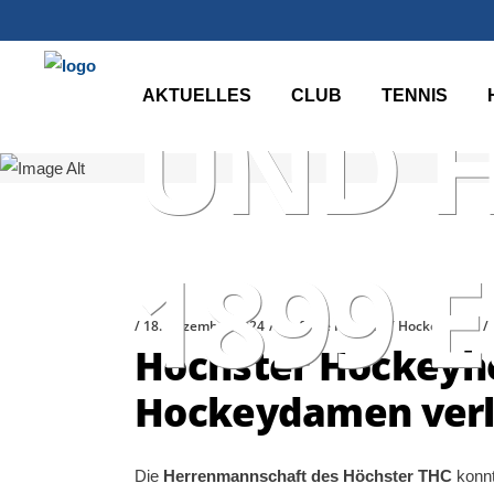
HÖCHS
AKTUELLES
CLUB
TENNIS
UND 
1899 E
18. Dezember 2024
Stefanie Franzke
Hockeynews
Höchster Hockeyher
Hockeydamen verli
Die
Herrenmannschaft des Höchster THC
konnt