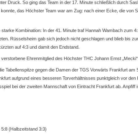
nter Druck. So ging das Team in der 17. Minute schließlich durch Sas
n konnte, das Höchster Team war am Zug: nach einer Ecke, die von S
ine starke Kombination: In der 41. Minute traf Hannah Wambach zum 
ten. Rüsselsheim gab sich jedoch nicht geschlagen und blieb bis zum 
kürzten auf 4:3 und damit den Endstand.
s verstorbene Ehrenmitglied des Höchster THC Johann Ernst „Mecki“ 
s die Tabellenspitze gegen die Damen der TGS Vorwärts Frankfurt a
nkfurt aufgrund eines besseren Torverhältnisses punktgleich vor den
spiel bei der zweiten Mannschaft von Eintracht Frankfurt ab. Anpfif
5:8 (Halbzeitstand 3:3)