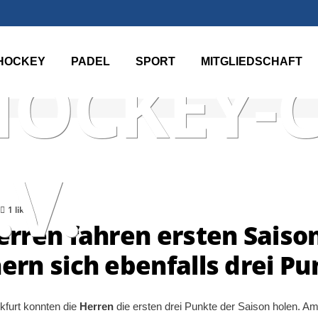
TER TEN
HOCKEY
PADEL
SPORT
MITGLIEDSCHAFT
HOCKEY-
.V.
1 likes
rren fahren ersten Saison
rn sich ebenfalls drei Pu
furt konnten die
Herren
die ersten drei Punkte der Saison holen. Am