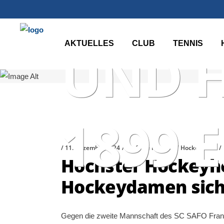
HÖCHS
AKTUELLES
CLUB
TENNIS
UND 
1899 E
11. Dezember 2024
Stefanie Franzke
Hockeynews
Höchster Hockeyhe
Hockeydamen siche
Gegen die zweite Mannschaft des SC SAFO Frank