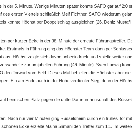
e in der 5. Minute. Wenige Minuten später konnte SAFO gar auf 2:0 e
uf des ersten Viertels schließlich Melf Fichtner. SAFO wiederum gelan
rtels konnte Höchst per Doppelschlag ausgleichen (26. Deniz Mustafi
en per kurzer Ecke in der 38. Minute der erneute Führungstreffer.
Ecke. Erstmals in Führung ging das Höchster Team dann per Schlussec
ut aus. Höchst zeigte sich davon unbeeindruckt und spielte weiter 
r verwandelte zur umjubelten Führung (49. Minute). Sven Ludwig kon
den Torwart vom Feld. Dieses Mal behielten die Höchster aber die
rgen. Ein am Ende auch in der Höhe verdienter Sieg, denn der Höch
f heimischen Platz gegen die dritte Damenmannschaft des Rüsselsh
en: Nach nur vier Minuten ging Rüsselsheim durch ein frühes Tor mi
 schönen Ecke erzielte Malha Slimani den Treffer zum 1:1. Im weiteren