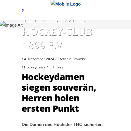
HÖCHSTER
TENNIS- UND
HOCKEY-CLUB
1899 E.V.
4. Dezember 2024
Stefanie Franzke
Hockeynews
1 likes
Hockeydamen
siegen souverän,
Herren holen
ersten Punkt
Die Damen des Höchster THC sicherten