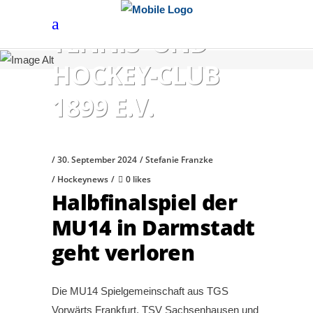
HÖCHSTER
TENNIS- UND
HOCKEY-CLUB
1899 E.V.
30. September 2024
Stefanie Franzke
Hockeynews
0 likes
Halbfinalspiel der
MU14 in Darmstadt
geht verloren
Die MU14 Spielgemeinschaft aus TGS
Vorwärts Frankfurt, TSV Sachsenhausen und