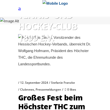
HÖCHSTER
TENNIS- UND
HOCKEY-CLUB
1899 E.V.
12. September 2024
Stefanie Franzke
Clubnews
,
Pressemeldungen
0 likes
Großes Fest beim
Höchster THC zum