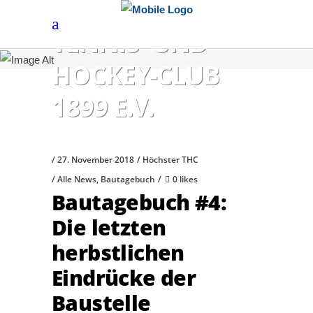
HÖCHSTER
TENNIS- UND
HOCKEY-CLUB
1899 E.V.
27. November 2018
Höchster THC
Alle News
,
Bautagebuch
0 likes
Bautagebuch #4:
Die letzten
herbstlichen
Eindrücke der
Baustelle