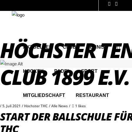
HÖCHSTER TEN
AKTUELLES
CLUB
TENNIS
CLUB 1899 E.V.
HOCKEY
PADEL
SPORT
MITGLIEDSCHAFT
RESTAURANT
5. Juli 2021
Höchster THC
Alle News
1 likes
START DER BALLSCHULE FÜ
THC